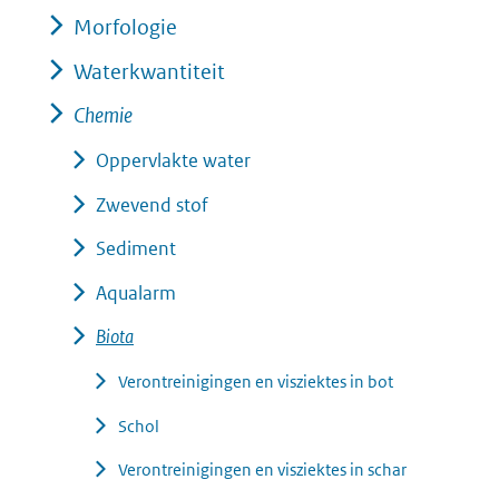
(verwijst
Morfologie
venste
naar
(verwi
Waterkwantiteit
een
naar
Chemie
andere
een
Oppervlakte water
website)
ander
Zwevend stof
websit
Sediment
Aqualarm
Biota
Verontreinigingen en visziektes in bot
Schol
Verontreinigingen en visziektes in schar