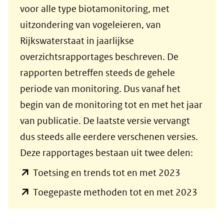
naar
voor alle type biotamonitoring, met
een
uitzondering van vogeleieren, van
andere
Rijkswaterstaat in jaarlijkse
website)
overzichtsrapportages beschreven. De
rapporten betreffen steeds de gehele
periode van monitoring. Dus vanaf het
begin van de monitoring tot en met het jaar
van publicatie. De laatste versie vervangt
dus steeds alle eerdere verschenen versies.
Deze rapportages bestaan uit twee delen:
(opent
Toetsing en trends tot en met 2023
in
(open
Toegepaste methoden tot en met 2023
nieuw
in
venster)
nieuw