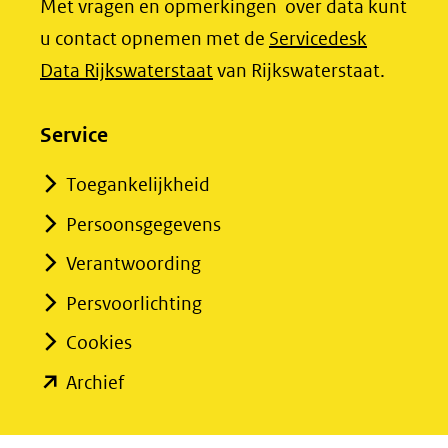
Met vragen en opmerkingen over data kunt
u contact opnemen met de
Servicedesk
(opent
Data Rijkswaterstaat
van Rijkswaterstaat.
in
nieuw
Service
venster)
Toegankelijkheid
(verwijst
Persoonsgegevens
naar
een
Verantwoording
andere
Persvoorlichting
website)
Cookies
(opent
Archief
in
nieuw