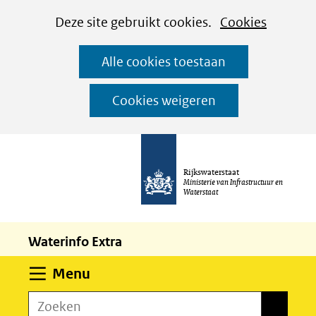
Cookies
Ga
Hier
Deze site gebruikt cookies.
Cookies
instellen
naar
kan
Alle cookies toestaan
de
het
inhoud
gebruik
Cookies weigeren
van
cookies
op
Rijkswaterstaat
deze
Ministerie van Infrastructuur en
Waterstaat
website
worden
Waterinfo Extra
toegestaan
of
Uitklappen
Menu
geweigerd.
Zoeken
Zoeken