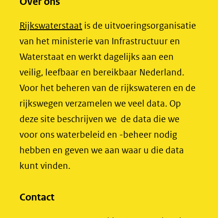
Over ons
nieuw
e
k
venster)
b
e
(opent
Rijkswaterstaat
is de uitvoeringsorganisatie
(verwijst
o
d
in
van het ministerie van Infrastructuur en
naar
o
I
nieuw
Waterstaat en werkt dagelijks aan een
een
k
n
venster)
veilig, leefbaar en bereikbaar Nederland.
(opent
(opent
andere
(verwijst
Voor het beheren van de rijkswateren en de
in
in
website)
naar
rijkswegen verzamelen we veel data. Op
nieuw
nieuw
een
deze site beschrijven we de data die we
venster)
venster)
andere
voor ons waterbeleid en -beheer nodig
(verwijst
(verwijst
website)
hebben en geven we aan waar u die data
naar
naar
kunt vinden.
een
een
andere
andere
website)
website)
Contact