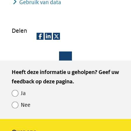
Gebruik van data
Delen
D
D
D
e
e
e
l
l
l
Paginawaardering
Heeft deze informatie u geholpen? Geef uw
e
e
e
feedback op deze pagina.
n
n
n
o
o
o
Ja
p
p
p
Nee
F
L
X
(opent
a
i
in
c
n