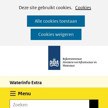
Cookies
Ga
Hier
Deze site gebruikt cookies.
Cookies
instellen
naar
kan
Alle cookies toestaan
de
het
inhoud
gebruik
Cookies weigeren
van
cookies
op
Rijkswaterstaat
deze
Ministerie van Infrastructuur en
Waterstaat
website
worden
Waterinfo Extra
toegestaan
of
Uitklappen
Menu
geweigerd.
Zoeken
Zoeken