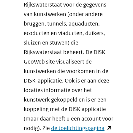
andere
venster)
Rijkswaterstaat voor de gegevens
website)
(verwijst
van kunstwerken (onder andere
naar
bruggen, tunnels, aquaducten,
een
ecoducten en viaducten, duikers,
andere
sluizen en stuwen) die
website)
Rijkswaterstaat beheert. De DISK
GeoWeb site visualiseert de
kunstwerken die voorkomen in de
DISK-applicatie. Ook is er aan deze
locaties informatie over het
kunstwerk gekoppeld en is er een
koppeling met de DISK applicatie
(maar daar heeft u een account voor
(opent
nodig). Zie
de toelichtingspagina