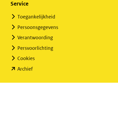
nieuw
Service
venster)
Toegankelijkheid
(verwijst
Persoonsgegevens
naar
een
Verantwoording
andere
Persvoorlichting
website)
Cookies
(opent
Archief
in
nieuw
venster)
(verwijst
naar