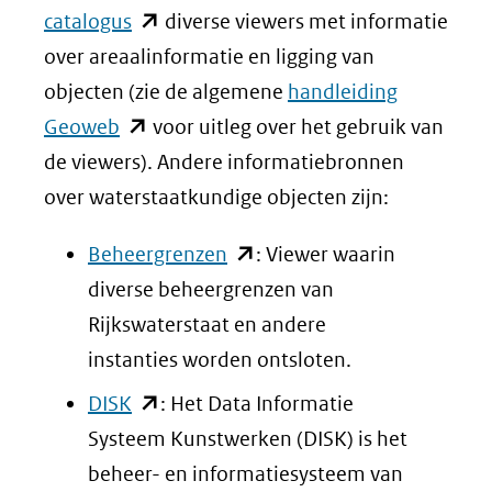
(opent
catalogus
diverse viewers met informatie
in
over areaalinformatie en ligging van
nieuw
objecten (zie de algemene
handleiding
(opent
venster)
Geoweb
voor uitleg over het gebruik van
in
(verwijst
de viewers). Andere informatiebronnen
nieuw
naar
over waterstaatkundige objecten zijn:
venster)
een
(opent
Beheergrenzen
: Viewer waarin
(verwijst
andere
in
diverse beheergrenzen van
naar
website)
nieuw
Rijkswaterstaat en andere
een
venster)
instanties worden ontsloten.
andere
(verwijst
(opent
DISK
: Het Data Informatie
website)
naar
in
Systeem Kunstwerken (DISK) is het
een
nieuw
beheer- en informatiesysteem van