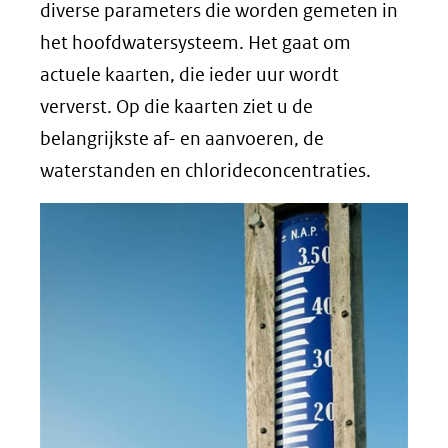
nieuw
diverse parameters die worden gemeten in
venster)
het hoofdwatersysteem. Het gaat om
(verwijst
actuele kaarten, die ieder uur wordt
naar
ververst. Op die kaarten ziet u de
een
belangrijkste af- en aanvoeren, de
andere
waterstanden en chlorideconcentraties.
website)