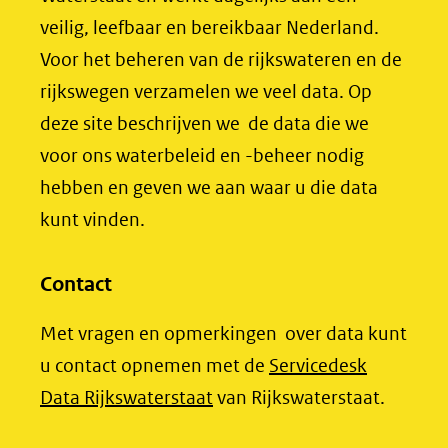
een
k
n
venster)
veilig, leefbaar en bereikbaar Nederland.
(opent
(opent
andere
(verwijst
Voor het beheren van de rijkswateren en de
in
in
website)
naar
rijkswegen verzamelen we veel data. Op
nieuw
nieuw
een
deze site beschrijven we de data die we
venster)
venster)
andere
voor ons waterbeleid en -beheer nodig
(verwijst
(verwijst
website)
hebben en geven we aan waar u die data
naar
naar
kunt vinden.
een
een
andere
andere
website)
website)
Contact
Met vragen en opmerkingen over data kunt
u contact opnemen met de
Servicedesk
(opent
Data Rijkswaterstaat
van Rijkswaterstaat.
in