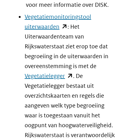
in
voor meer informatie over DISK.
nieuw
Vegetatiemonitoringstool
venster)
(opent
uiterwaarden
: Het
(verwijst
in
Uiterwaardenteam van
naar
nieuw
Rijkswaterstaat ziet erop toe dat
een
venster)
begroeiing in de uiterwaarden in
andere
(verwijst
overeenstemming is met de
website)
naar
(opent
Vegetatielegger
. De
een
in
Vegetatielegger bestaat uit
andere
nieuw
overzichtskaarten en regels die
website)
venster)
aangeven welk type begroeiing
(verwijst
waar is toegestaan vanuit het
naar
oogpunt van hoogwaterveiligheid.
een
Rijkswaterstaat is verantwoordelijk