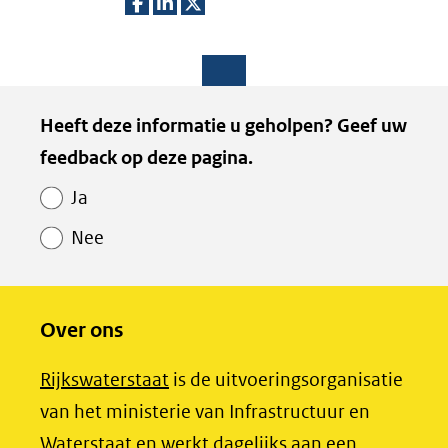
D
D
D
e
e
e
l
l
l
Paginawaardering
Heeft deze informatie u geholpen? Geef uw
e
e
e
feedback op deze pagina.
n
n
n
o
o
o
Ja
p
p
p
Nee
F
L
X
(opent
a
i
in
c
n
Over ons
nieuw
e
k
venster)
b
e
(opent
Rijkswaterstaat
is de uitvoeringsorganisatie
(verwijst
o
d
in
van het ministerie van Infrastructuur en
naar
o
I
nieuw
Waterstaat en werkt dagelijks aan een