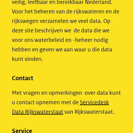
venster)
veilig, leefbaar en bereikbaar Nederland.
(opent
(opent
andere
(verwijst
Voor het beheren van de rijkswateren en de
in
in
website)
naar
rijkswegen verzamelen we veel data. Op
nieuw
nieuw
een
deze site beschrijven we de data die we
venster)
venster)
andere
voor ons waterbeleid en -beheer nodig
(verwijst
(verwijst
website)
hebben en geven we aan waar u die data
naar
naar
kunt vinden.
een
een
andere
andere
website)
website)
Contact
Met vragen en opmerkingen over data kunt
u contact opnemen met de
Servicedesk
(opent
Data Rijkswaterstaat
van Rijkswaterstaat.
in
nieuw
Service