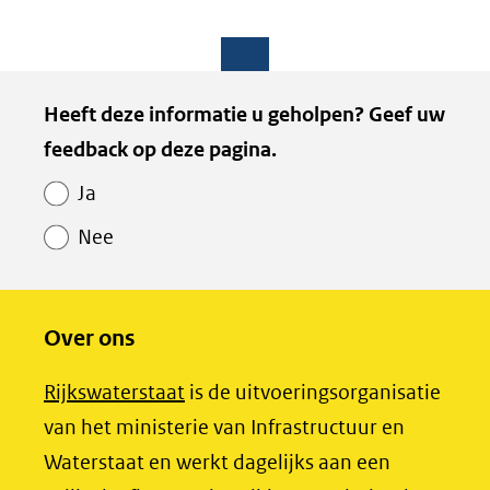
R
D
D
D
S
e
e
e
S
l
l
l
Paginawaardering
Heeft deze informatie u geholpen? Geef uw
e
e
e
feedback op deze pagina.
n
n
n
o
o
o
Ja
p
p
p
Nee
F
L
X
(opent
a
i
in
c
n
Over ons
nieuw
e
k
venster)
b
e
(opent
Rijkswaterstaat
is de uitvoeringsorganisatie
(verwijst
o
d
in
van het ministerie van Infrastructuur en
naar
o
I
nieuw
Waterstaat en werkt dagelijks aan een
een
k
n