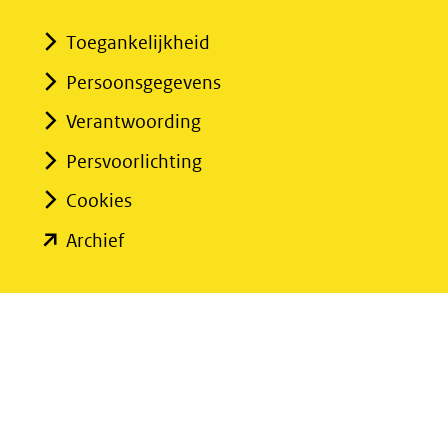
venster)
Toegankelijkheid
(verwijst
Persoonsgegevens
naar
een
Verantwoording
andere
Persvoorlichting
website)
Cookies
(opent
Archief
in
nieuw
venster)
(verwijst
naar
een