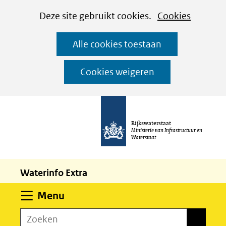
Cookies
Ga
Hier
Deze site gebruikt cookies.
Cookies
instellen
naar
kan
Alle cookies toestaan
de
het
inhoud
gebruik
Cookies weigeren
van
cookies
op
Rijkswaterstaat
deze
Ministerie van Infrastructuur en
Waterstaat
website
worden
Waterinfo Extra
toegestaan
of
Uitklappen
Menu
geweigerd.
Zoeken
Zoeken