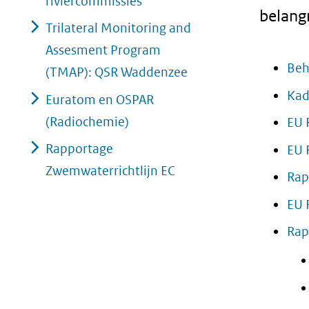
riviercommissies
belangr
Trilateral Monitoring and
Assesment Program
Beh
(TMAP): QSR Waddenzee
Kad
Euratom en OSPAR
(Radiochemie)
EU 
Rapportage
EU 
Zwemwaterrichtlijn EC
Rap
EU 
Rap