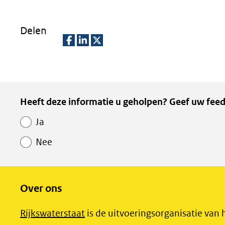
Delen
D
D
D
e
e
e
l
l
l
Paginawaardering
Heeft deze informatie u geholpen? Geef uw feed
e
e
e
n
n
n
Ja
o
o
o
Nee
p
p
p
F
L
X
(opent
a
i
Over ons
in
c
n
nieuw
e
k
(opent
Rijkswaterstaat
is de uitvoeringsorganisatie van 
venster)
b
e