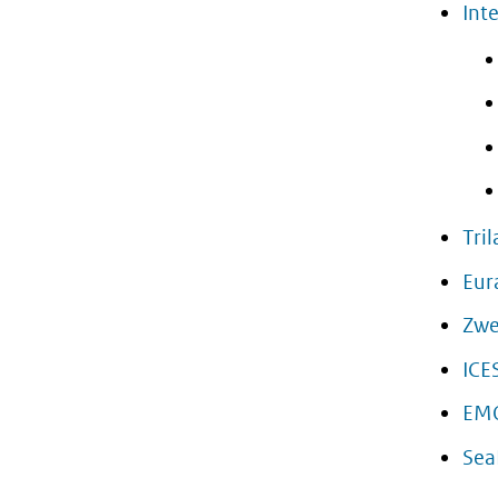
Int
Tri
Eur
Zwe
ICE
EM
Sea