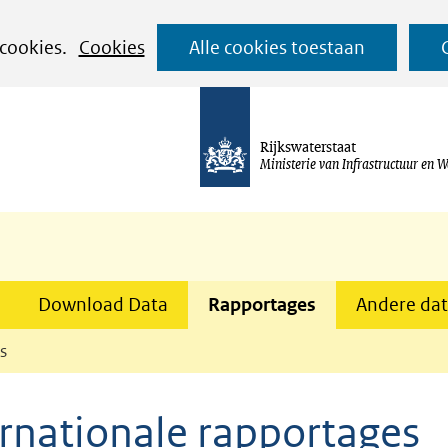
Ga
 cookies.
Cookies
Alle cookies toestaan
naar
de
inhoud
Rijkswaterstaat
Ministerie van Infrastructuur en W
Download Data
Rapportages
Andere dat
s
ernationale rapportages