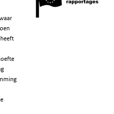
 waar
doen
 heeft
hoefte
ng
emming
se