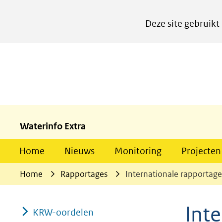
Cookies
Deze site gebruikt
instellen
Hier
kan
het
gebruik
van
cookies
Waterinfo Extra
op
Home
Nieuws
Monitoring
Projecten
deze
website
Home
Rapportages
Internationale rapportage
worden
toegestaan
Int
KRW-oordelen
of