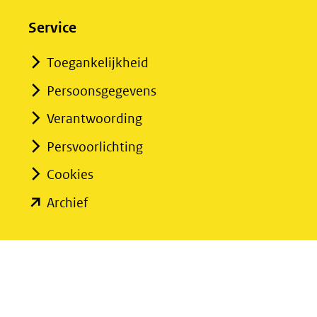
in
nieuw
Service
venster)
Toegankelijkheid
(verwijst
Persoonsgegevens
naar
een
Verantwoording
andere
Persvoorlichting
website)
Cookies
(opent
Archief
in
nieuw
venster)
(verwijst
naar