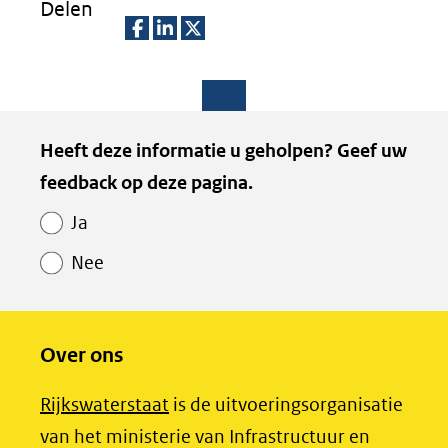
Delen
D
D
D
e
e
e
l
l
l
Paginawaardering
Heeft deze informatie u geholpen? Geef uw
e
e
e
feedback op deze pagina.
n
n
n
o
o
o
Ja
p
p
p
Nee
F
L
X
(opent
a
i
in
c
n
Over ons
nieuw
e
k
venster)
b
e
(opent
Rijkswaterstaat
is de uitvoeringsorganisatie
(verwijst
o
d
in
van het ministerie van Infrastructuur en