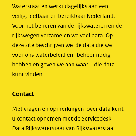
naar
o
I
nieuw
Waterstaat en werkt dagelijks aan een
een
k
n
venster)
veilig, leefbaar en bereikbaar Nederland.
(opent
(opent
andere
(verwijst
Voor het beheren van de rijkswateren en de
in
in
website)
naar
rijkswegen verzamelen we veel data. Op
nieuw
nieuw
een
deze site beschrijven we de data die we
venster)
venster)
andere
voor ons waterbeleid en -beheer nodig
(verwijst
(verwijst
website)
hebben en geven we aan waar u die data
naar
naar
kunt vinden.
een
een
andere
andere
website)
website)
Contact
Met vragen en opmerkingen over data kunt
u contact opnemen met de
Servicedesk
(opent
Data Rijkswaterstaat
van Rijkswaterstaat.