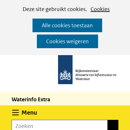
Cookies
Ga
Hier
Deze site gebruikt cookies.
Cookies
instellen
naar
kan
Alle cookies toestaan
de
het
inhoud
gebruik
Cookies weigeren
van
cookies
op
Rijkswaterstaat
deze
Ministerie van Infrastructuur en
Waterstaat
website
worden
Waterinfo Extra
toegestaan
of
Uitklappen
Menu
geweigerd.
Zoeken
Zoeken