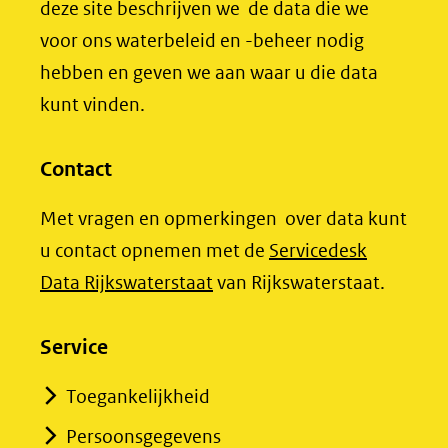
een
deze site beschrijven we de data die we
venster)
venster)
andere
voor ons waterbeleid en -beheer nodig
(verwijst
(verwijst
website)
hebben en geven we aan waar u die data
naar
naar
kunt vinden.
een
een
andere
andere
website)
website)
Contact
Met vragen en opmerkingen over data kunt
u contact opnemen met de
Servicedesk
(opent
Data Rijkswaterstaat
van Rijkswaterstaat.
in
nieuw
Service
venster)
Toegankelijkheid
(verwijst
Persoonsgegevens
naar