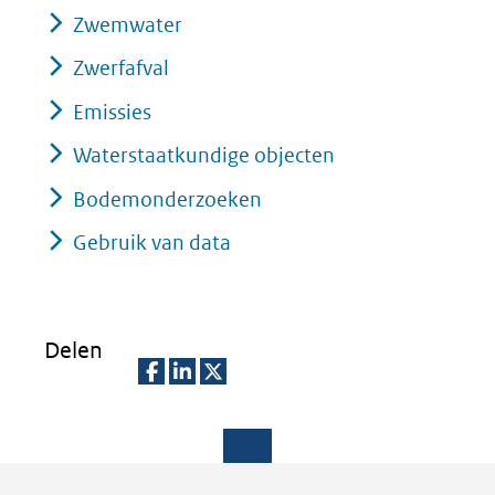
Zwemwater
Zwerfafval
Emissies
Waterstaatkundige objecten
Bodemonderzoeken
Gebruik van data
Delen
D
D
D
e
e
e
l
l
l