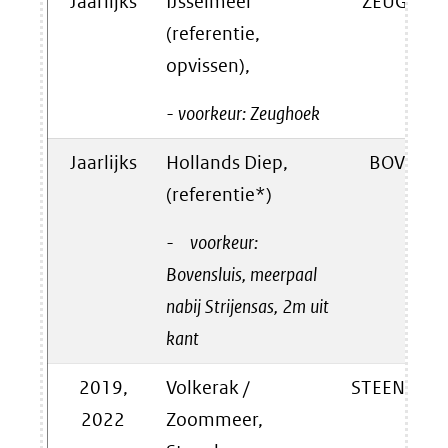
Jaarlijks
IJsselmeer
ZEUGHK
(referentie,
opvissen),
- voorkeur: Zeughoek
Jaarlijks
Hollands Diep,
BOVSS
(referentie*)
- voorkeur:
Bovensluis, meerpaal
nabij Strijensas, 2m uit
kant
2019,
Volkerak /
STEENBGN
2022
Zoommeer,