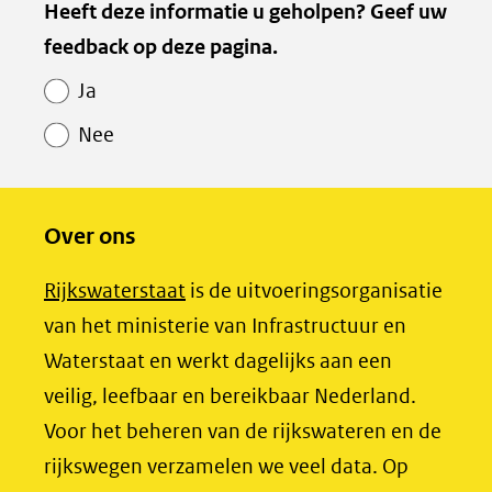
Paginawaardering
Heeft deze informatie u geholpen? Geef uw
e
e
e
feedback op deze pagina.
n
n
n
o
o
o
Ja
p
p
p
Nee
F
L
X
(opent
a
i
in
c
n
Over ons
nieuw
e
k
venster)
b
e
(opent
Rijkswaterstaat
is de uitvoeringsorganisatie
(verwijst
o
d
in
van het ministerie van Infrastructuur en
naar
o
I
nieuw
Waterstaat en werkt dagelijks aan een
een
k
n
venster)
veilig, leefbaar en bereikbaar Nederland.
(opent
(opent
andere
(verwijst
Voor het beheren van de rijkswateren en de
in
in
website)
naar
rijkswegen verzamelen we veel data. Op
nieuw
nieuw