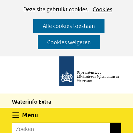
Cookies
Ga
Hier
Deze site gebruikt cookies.
Cookies
instellen
naar
kan
Alle cookies toestaan
de
het
inhoud
gebruik
Cookies weigeren
van
cookies
op
Rijkswaterstaat
deze
Ministerie van Infrastructuur en
Waterstaat
website
worden
Waterinfo Extra
toegestaan
of
Uitklappen
Menu
geweigerd.
Zoeken
Zoeken