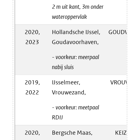
2 m uit kant, 3m onder
wateroppervlak
2020,
Hollandsche IJssel,
GOUDVHVN
2023
Goudavoorhaven,
- voorkeur: meerpaal
nabij sluis
2019,
IJsselmeer,
VROUWZD
2022
Vrouwezand,
- voorkeur: meetpaal
RDIJ
2020,
Bergsche Maas,
KEIZVR