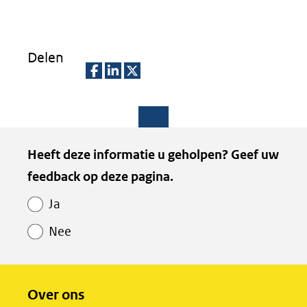
Delen
D
D
D
e
e
e
l
l
l
Paginawaardering
Heeft deze informatie u geholpen? Geef uw
e
e
e
feedback op deze pagina.
n
n
n
o
o
o
Ja
p
p
p
Nee
F
L
X
(opent
a
i
in
c
n
Over ons
nieuw
e
k