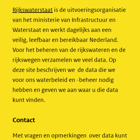
venster)
b
e
(opent
Rijkswaterstaat
is de uitvoeringsorganisatie
(verwijst
o
d
in
van het ministerie van Infrastructuur en
naar
o
I
nieuw
Waterstaat en werkt dagelijks aan een
een
k
n
venster)
veilig, leefbaar en bereikbaar Nederland.
(opent
(opent
andere
(verwijst
Voor het beheren van de rijkswateren en de
in
in
website)
naar
rijkswegen verzamelen we veel data. Op
nieuw
nieuw
een
deze site beschrijven we de data die we
venster)
venster)
andere
voor ons waterbeleid en -beheer nodig
(verwijst
(verwijst
website)
hebben en geven we aan waar u die data
naar
naar
kunt vinden.
een
een
andere
andere
website)
website)
Contact
Met vragen en opmerkingen over data kunt