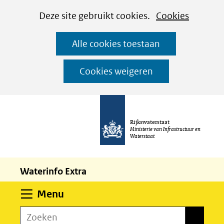
Cookies
Ga
Hier
Deze site gebruikt cookies.
Cookies
instellen
naar
kan
Alle cookies toestaan
de
het
inhoud
gebruik
Cookies weigeren
van
cookies
op
Rijkswaterstaat
deze
Ministerie van Infrastructuur en
Waterstaat
website
worden
Waterinfo Extra
toegestaan
of
Uitklappen
Menu
geweigerd.
Zoeken
Zoeken