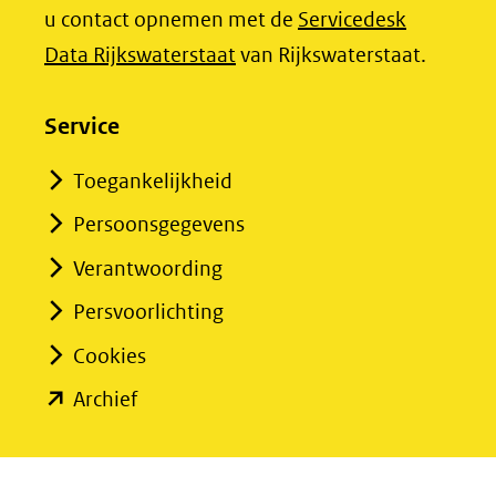
u contact opnemen met de
Servicedesk
(opent
Data Rijkswaterstaat
van Rijkswaterstaat.
in
nieuw
Service
venster)
Toegankelijkheid
(verwijst
Persoonsgegevens
naar
een
Verantwoording
andere
Persvoorlichting
website)
Cookies
(opent
Archief
in
nieuw