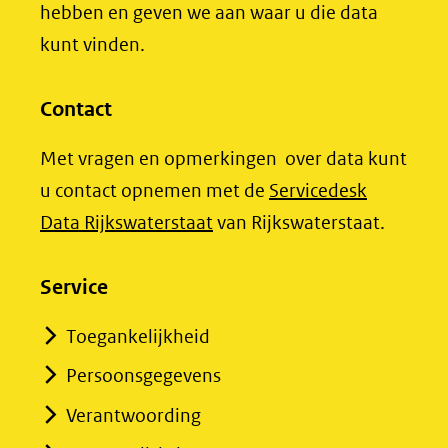
website)
hebben en geven we aan waar u die data
naar
naar
kunt vinden.
een
een
andere
andere
website)
website)
Contact
Met vragen en opmerkingen over data kunt
u contact opnemen met de
Servicedesk
(opent
Data Rijkswaterstaat
van Rijkswaterstaat.
in
nieuw
Service
venster)
Toegankelijkheid
(verwijst
Persoonsgegevens
naar
een
Verantwoording
andere