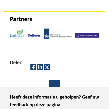
(verwijst
naar
Partners
een
andere
website)
Delen
D
D
D
e
e
e
l
l
l
Paginawaardering
Heeft deze informatie u geholpen? Geef uw
e
e
e
feedback op deze pagina.
n
n
n