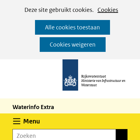
Cookies
Ga
Hier
Deze site gebruikt cookies.
Cookies
instellen
naar
kan
Alle cookies toestaan
de
het
inhoud
gebruik
Cookies weigeren
van
cookies
op
Rijkswaterstaat
deze
Ministerie van Infrastructuur en
Waterstaat
website
worden
Waterinfo Extra
toegestaan
of
Uitklappen
Menu
geweigerd.
Zoeken
Zoeken