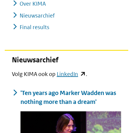
Over KIMA
Nieuwsarchief
Final results
Nieuwsarchief
(opent
Volg KIMA ook op
LinkedIn
.
in
'Ten years ago Marker Wadden was
nieuw
nothing more than a dream'
venster)
(verwijst
naar
een