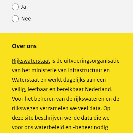
o
o
o
Ja
p
p
p
Nee
F
L
X
(opent
a
i
in
c
n
Over ons
nieuw
e
k
venster)
b
e
(opent
Rijkswaterstaat
is de uitvoeringsorganisatie
(verwijst
o
d
in
van het ministerie van Infrastructuur en
naar
o
I
nieuw
Waterstaat en werkt dagelijks aan een
een
k
n
venster)
veilig, leefbaar en bereikbaar Nederland.
(opent
(opent
andere
(verwijst
Voor het beheren van de rijkswateren en de
in
in
website)
naar
rijkswegen verzamelen we veel data. Op
nieuw
nieuw
een
deze site beschrijven we de data die we
venster)
venster)
andere
voor ons waterbeleid en -beheer nodig
(verwijst
(verwijst