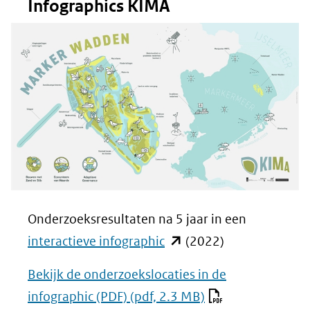
Infographics KIMA
Onderzoeksresultaten na 5 jaar in een
(opent
interactieve infographic
(2022)
in
Bekijk de onderzoekslocaties in de
nieuw
infographic (PDF)
(pdf, 2.3 MB)
venster)