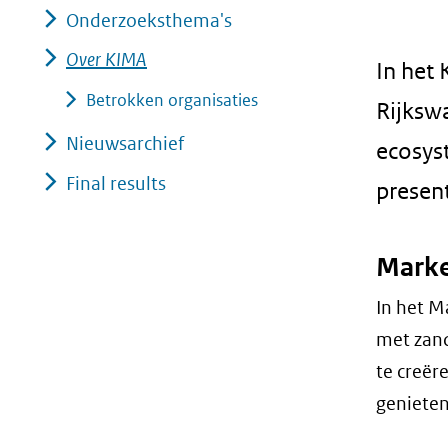
Onderzoeksthema's
geweigerd.
Over KIMA
In het
Betrokken organisaties
Rijksw
Nieuwsarchief
ecosys
Final results
presen
Mark
In het M
met zand
te creër
genieten