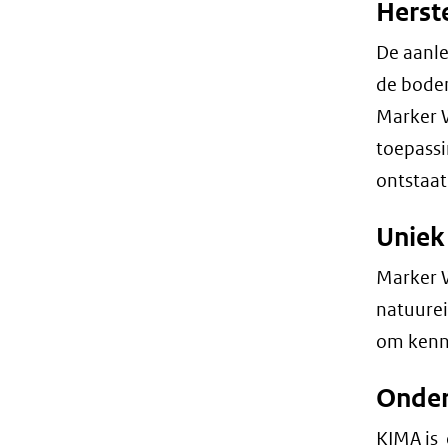
Herst
De aanle
de bodem
Marker W
toepassi
ontstaat
Uniek
Marker W
natuurei
om kenni
Onde
KIMA is