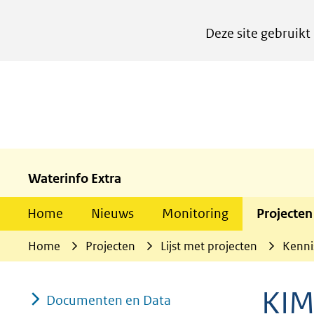
Cookies
Deze site gebruikt
instellen
Hier
kan
het
gebruik
van
cookies
Waterinfo Extra
op
Home
Nieuws
Monitoring
Projecten
deze
website
Home
Projecten
Lijst met projecten
Kenni
worden
toegestaan
KI
Documenten en Data
of