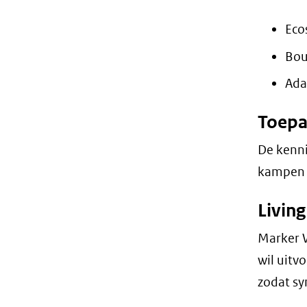
Eco
Bou
Ada
Toepa
De kenni
kampen m
Living
Marker W
wil uitv
zodat sy