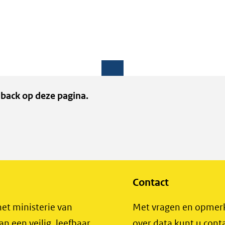
back op deze pagina.
Contact
het ministerie van
Met vragen en opmer
an een veilig, leefbaar
over data kunt u cont