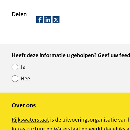
Delen
D
D
D
e
e
e
l
l
l
Paginawaardering
Heeft deze informatie u geholpen? Geef uw feed
e
e
e
n
n
n
Ja
o
o
o
Nee
p
p
p
F
L
X
(opent
a
i
Over ons
in
c
n
nieuw
e
k
(opent
Rijkswaterstaat
is de uitvoeringsorganisatie van 
venster)
b
e
in
Infrastructuur en Waterstaat en werkt dagelijks a