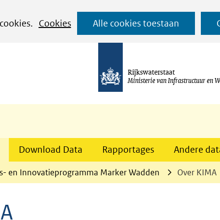
Ga
 cookies.
Cookies
Alle cookies toestaan
naar
de
inhoud
Rijkswaterstaat
Ministerie van Infrastructuur en W
Download Data
Rapportages
Andere data
s- en Innovatieprogramma Marker Wadden
Over KIMA
MA