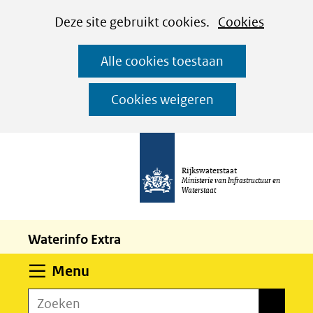
Cookies
Ga
Hier
Deze site gebruikt cookies.
Cookies
instellen
naar
kan
Alle cookies toestaan
de
het
inhoud
gebruik
Cookies weigeren
van
cookies
op
Rijkswaterstaat
deze
Ministerie van Infrastructuur en
Waterstaat
website
worden
Waterinfo Extra
toegestaan
of
Uitklappen
Menu
geweigerd.
Zoeken
Zoeken