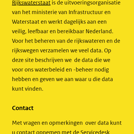
(opent
Rijkswaterstaat
is de uitvoeringsorganisatie
(verwijst
o
d
in
van het ministerie van Infrastructuur en
naar
o
I
nieuw
Waterstaat en werkt dagelijks aan een
een
k
n
venster)
veilig, leefbaar en bereikbaar Nederland.
(opent
(opent
andere
(verwijst
Voor het beheren van de rijkswateren en de
in
in
website)
naar
rijkswegen verzamelen we veel data. Op
nieuw
nieuw
een
deze site beschrijven we de data die we
venster)
venster)
andere
voor ons waterbeleid en -beheer nodig
(verwijst
(verwijst
website)
hebben en geven we aan waar u die data
naar
naar
kunt vinden.
een
een
andere
andere
website)
website)
Contact
Met vragen en opmerkingen over data kunt
u contact opnemen met de
Servicedesk