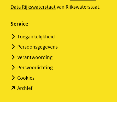
(opent
Data Rijkswaterstaat
van Rijkswaterstaat.
in
nieuw
Service
venster)
Toegankelijkheid
(verwijst
Persoonsgegevens
naar
een
Verantwoording
andere
Persvoorlichting
website)
Cookies
(opent
Archief
in
nieuw
venster)