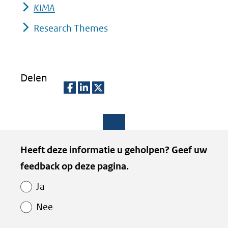
KIMA
Research Themes
Delen
D
D
D
e
e
e
l
l
l
Paginawaardering
Heeft deze informatie u geholpen? Geef uw
e
e
e
feedback op deze pagina.
n
n
n
o
o
o
Ja
p
p
p
Nee
F
L
X
(opent
a
i