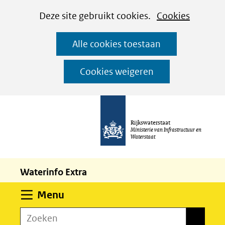
Cookies
Ga
Hier
Deze site gebruikt cookies.
Cookies
instellen
naar
kan
Alle cookies toestaan
de
het
inhoud
gebruik
Cookies weigeren
van
cookies
op
Rijkswaterstaat
deze
Ministerie van Infrastructuur en
Waterstaat
website
worden
Waterinfo Extra
toegestaan
of
Uitklappen
Menu
geweigerd.
Zoeken
Zoeken