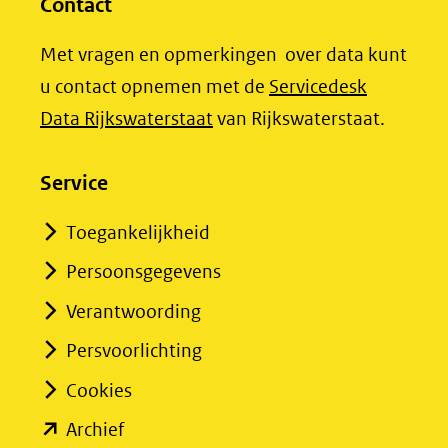
website)
website)
Contact
Met vragen en opmerkingen over data kunt
u contact opnemen met de
Servicedesk
(opent
Data Rijkswaterstaat
van Rijkswaterstaat.
in
nieuw
Service
venster)
Toegankelijkheid
(verwijst
Persoonsgegevens
naar
een
Verantwoording
andere
Persvoorlichting
website)
Cookies
(opent
Archief