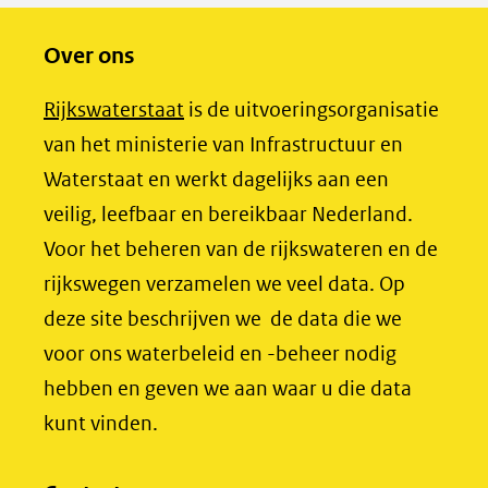
in
c
n
Over ons
nieuw
e
k
venster)
b
e
(opent
Rijkswaterstaat
is de uitvoeringsorganisatie
(verwijst
o
d
in
van het ministerie van Infrastructuur en
naar
o
I
nieuw
Waterstaat en werkt dagelijks aan een
een
k
n
venster)
veilig, leefbaar en bereikbaar Nederland.
(opent
(opent
andere
(verwijst
Voor het beheren van de rijkswateren en de
in
in
website)
naar
rijkswegen verzamelen we veel data. Op
nieuw
nieuw
een
deze site beschrijven we de data die we
venster)
venster)
andere
voor ons waterbeleid en -beheer nodig
(verwijst
(verwijst
website)
hebben en geven we aan waar u die data
naar
naar
kunt vinden.
een
een
andere
andere