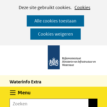
Cookies
Ga
Hier
Deze site gebruikt cookies.
Cookies
instellen
naar
kan
Alle cookies toestaan
de
het
inhoud
gebruik
Cookies weigeren
van
cookies
op
Rijkswaterstaat
deze
Ministerie van Infrastructuur en
Waterstaat
website
worden
Waterinfo Extra
toegestaan
of
Uitklappen
Menu
geweigerd.
Zoeken
Zoeken