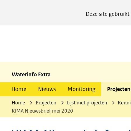
Cookies
Deze site gebruikt
instellen
Hier
kan
het
gebruik
van
cookies
Waterinfo Extra
op
Home
Nieuws
Monitoring
Projecten
deze
website
Home
Projecten
Lijst met projecten
Kenni
worden
KIMA Nieuwsbrief mei 2020
toegestaan
of