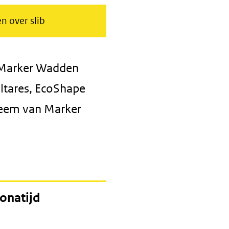
n over slib
arker Wadden
ltares, EcoShape
eem van Marker
onatijd