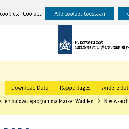
Ga
 cookies.
Cookies
Alle cookies toestaan
naar
de
inhoud
Rijkswaterstaat
Ministerie van Infrastructuur en W
Download Data
Rapportages
Andere data
s- en Innovatieprogramma Marker Wadden
Nieuwsarch