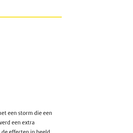
met een storm die een
erd een extra
de effecten in beeld