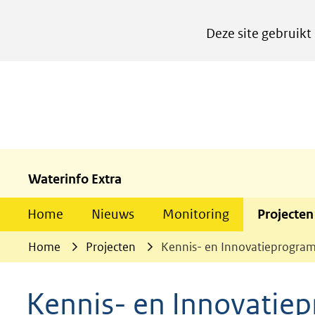
Cookies
Deze site gebruikt
instellen
Hier
kan
het
gebruik
van
cookies
Waterinfo Extra
op
Home
Nieuws
Monitoring
Projecten
deze
website
Home
Projecten
Kennis- en Innovatieprogr
worden
toegestaan
Kennis- en Innovati
of