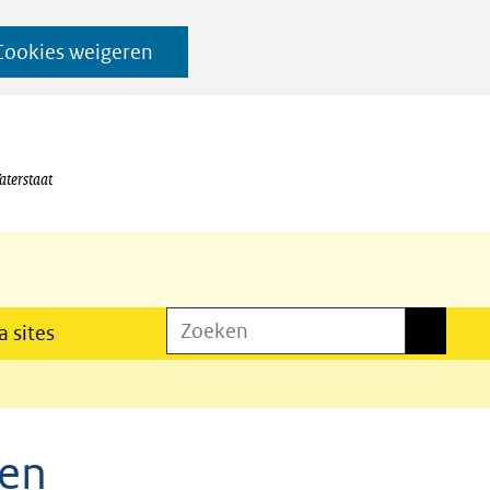
Cookies weigeren
aterstaat
Zoeken
Zoeken
 sites
den