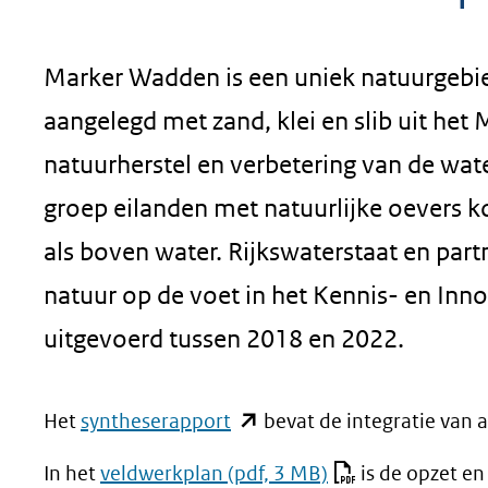
geweigerd.
Marker Wadden is een uniek natuurgebie
aangelegd met zand, klei en slib uit het 
natuurherstel en verbetering van de wa
groep eilanden met natuurlijke oevers 
als boven water. Rijkswaterstaat en par
natuur op de voet in het Kennis- en I
uitgevoerd tussen 2018 en 2022.
(opent
Het
syntheserapport
bevat de integratie van 
in
In het
veldwerkplan
(pdf, 3 MB)
is de opzet e