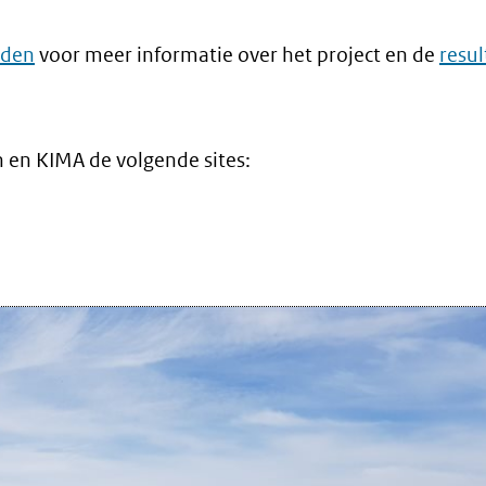
dden
voor meer informatie over het project en de
resul
 en KIMA de volgende sites:
nt
w
er)
ijst
re