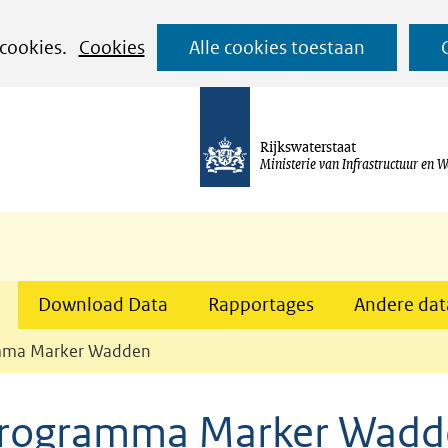
Ga
 cookies.
Cookies
Alle cookies toestaan
naar
de
inhoud
Rijkswaterstaat
Ministerie van Infrastructuur en W
Download Data
Rapportages
Andere data
amma Marker Wadden
eprogramma Marker Wad