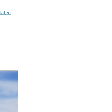
taten
.