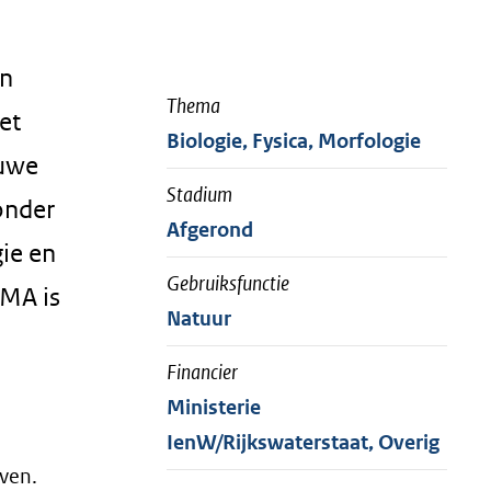
en
Thema
et
Biologie, Fysica, Morfologie
euwe
Stadium
onder
Afgerond
ie en
Gebruiksfunctie
IMA is
Natuur
Financier
Ministerie
IenW/Rijkswaterstaat, Overig
ven.