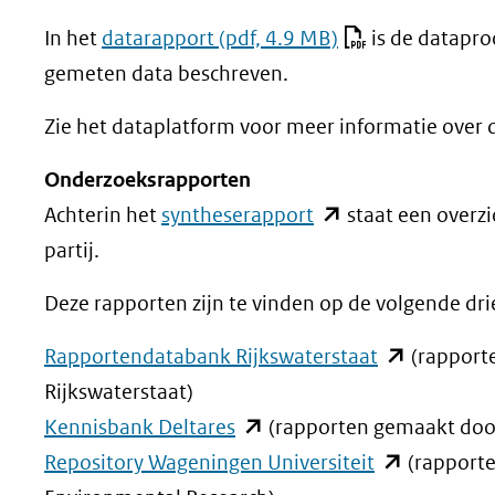
nieuw
venster)
In het
datarapport
(pdf, 4.9 MB)
is de datapro
(verwijst
gemeten data beschreven.
naar
Zie het dataplatform voor meer informatie over 
een
andere
Onderzoeksrapporten
website)
(opent
Achterin het
syntheserapport
staat een overzi
in
partij.
nieuw
Deze rapporten zijn te vinden op de volgende dr
venster)
(verwijst
(opent
Rapportendatabank Rijkswaterstaat
(rapporte
naar
in
Rijkswaterstaat)
(opent
een
nieuw
Kennisbank Deltares
(rapporten gemaakt door
in
andere
(opent
venster)
Repository Wageningen Universiteit
(rapport