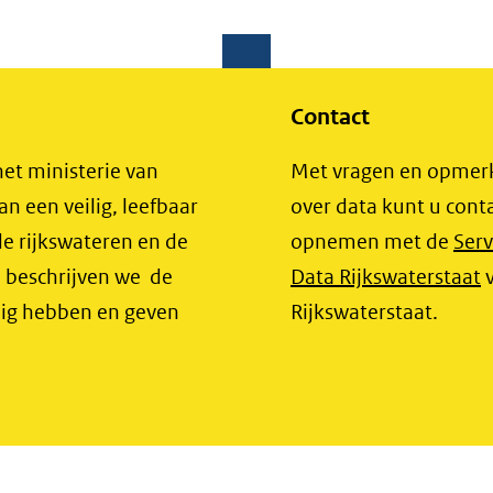
Contact
het ministerie van
Met vragen en opmer
an een veilig, leefbaar
over data kunt u cont
e rijkswateren en de
opnemen met de
Serv
(
e beschrijven we de
Data Rijkswaterstaat
i
dig hebben en geven
Rijkswaterstaat.
n
v
(
n
e