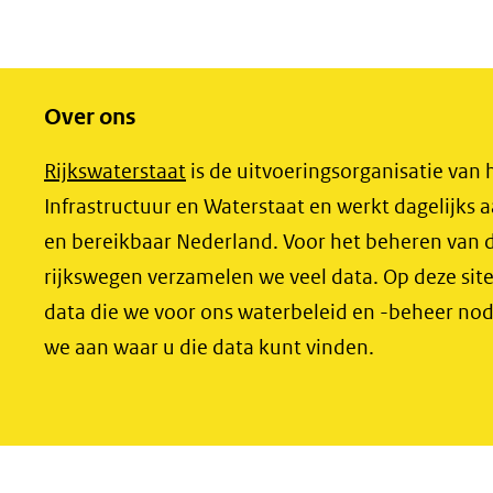
Over ons
(opent
Rijkswaterstaat
is de uitvoeringsorganisatie van 
in
Infrastructuur en Waterstaat en werkt dagelijks a
nieuw
en bereikbaar Nederland. Voor het beheren van d
venster)
rijkswegen verzamelen we veel data. Op deze sit
(verwijst
data die we voor ons waterbeleid en -beheer no
naar
we aan waar u die data kunt vinden.
een
andere
website)