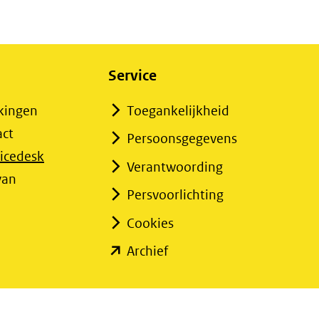
Service
kingen
Toegankelijkheid
act
Persoonsgegevens
icedesk
Verantwoording
opent
van
Persvoorlichting
n
Cookies
ieuw
enster)
(opent
Archief
verwijst
in
aar
nieuw
en
venster)