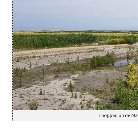
webs
andere
website)
Looppad op de Ma