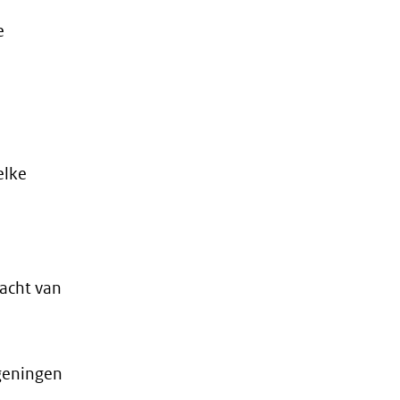
e
elke
acht van
geningen