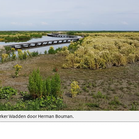
ite)
rker Wadden door Herman Bouman.