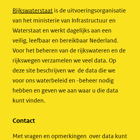
venster)
b
e
(opent
Rijkswaterstaat
is de uitvoeringsorganisatie
(verwijst
o
d
in
van het ministerie van Infrastructuur en
naar
o
I
nieuw
Waterstaat en werkt dagelijks aan een
een
k
n
venster)
veilig, leefbaar en bereikbaar Nederland.
(opent
(opent
andere
(verwijst
Voor het beheren van de rijkswateren en de
in
in
website)
naar
rijkswegen verzamelen we veel data. Op
nieuw
nieuw
een
deze site beschrijven we de data die we
venster)
venster)
andere
voor ons waterbeleid en -beheer nodig
(verwijst
(verwijst
website)
hebben en geven we aan waar u die data
naar
naar
kunt vinden.
een
een
andere
andere
website)
website)
Contact
Met vragen en opmerkingen over data kunt