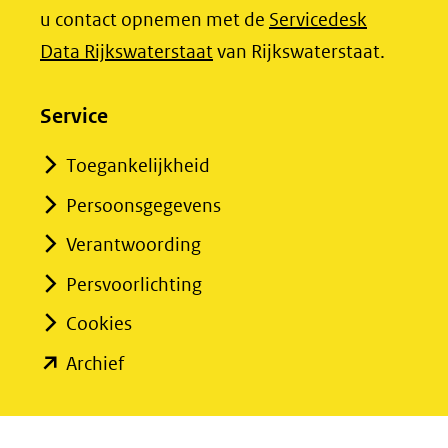
u contact opnemen met de
Servicedesk
(opent
Data Rijkswaterstaat
van Rijkswaterstaat.
in
nieuw
Service
venster)
Toegankelijkheid
(verwijst
Persoonsgegevens
naar
een
Verantwoording
andere
Persvoorlichting
website)
Cookies
(opent
Archief
in
nieuw