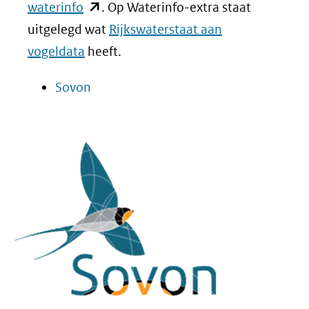
(opent
waterinfo
. Op Waterinfo-extra staat
in
uitgelegd wat
Rijkswaterstaat aan
nieuw
vogeldata
heeft.
venster)
(opent
Sovon
(verwijst
in
naar
nieuw
een
venster)
andere
(verwijst
website)
naar
een
andere
website)