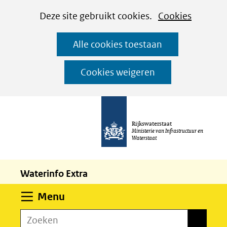
Cookies
Ga
Hier
Deze site gebruikt cookies.
Cookies
instellen
naar
kan
Alle cookies toestaan
de
het
inhoud
gebruik
Cookies weigeren
van
cookies
op
Rijkswaterstaat
deze
Ministerie van Infrastructuur en
Waterstaat
website
worden
Waterinfo Extra
toegestaan
of
Uitklappen
Menu
geweigerd.
Zoeken
Zoeken