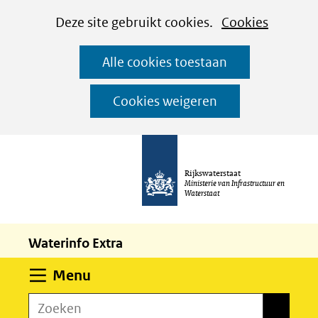
Cookies
Ga
Hier
Deze site gebruikt cookies.
Cookies
instellen
naar
kan
Alle cookies toestaan
de
het
inhoud
gebruik
Cookies weigeren
van
cookies
op
Rijkswaterstaat
deze
Ministerie van Infrastructuur en
Waterstaat
website
worden
Waterinfo Extra
toegestaan
of
Uitklappen
Menu
geweigerd.
Zoeken
Zoeken