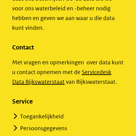
venster)
venster)
andere
voor ons waterbeleid en -beheer nodig
(verwijst
(verwijst
website)
hebben en geven we aan waar u die data
naar
naar
kunt vinden.
een
een
andere
andere
website)
website)
Contact
Met vragen en opmerkingen over data kunt
u contact opnemen met de
Servicedesk
(opent
Data Rijkswaterstaat
van Rijkswaterstaat.
in
nieuw
Service
venster)
Toegankelijkheid
(verwijst
Persoonsgegevens
naar