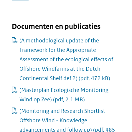
in
nieuw
Documenten en publicaties
venster)
(verwijst
(A methodological update of the
naar
Framework for the Appropriate
een
Assessment of the ecological effects of
andere
Offshore Windfarms at the Dutch
website)
Continental Shelf def 2)
(pdf, 472 kB)
(Masterplan Ecologische Monitoring
Wind op Zee)
(pdf, 2.1 MB)
(Monitoring and Research Shortlist
Offshore Wind - Knowledge
advancements and follow up)
(pdf, 485