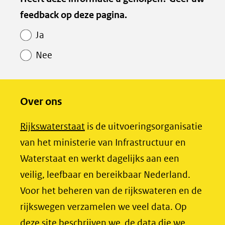
e
e
e
feedback op deze pagina.
n
n
n
o
o
o
Ja
p
p
p
Nee
F
L
X
(opent
a
i
in
c
n
Over ons
nieuw
e
k
venster)
b
e
(opent
Rijkswaterstaat
is de uitvoeringsorganisatie
(verwijst
o
d
in
van het ministerie van Infrastructuur en
naar
o
I
nieuw
Waterstaat en werkt dagelijks aan een
een
k
n
venster)
veilig, leefbaar en bereikbaar Nederland.
(opent
(opent
andere
(verwijst
Voor het beheren van de rijkswateren en de
in
in
website)
naar
rijkswegen verzamelen we veel data. Op
nieuw
nieuw
een
deze site beschrijven we de data die we