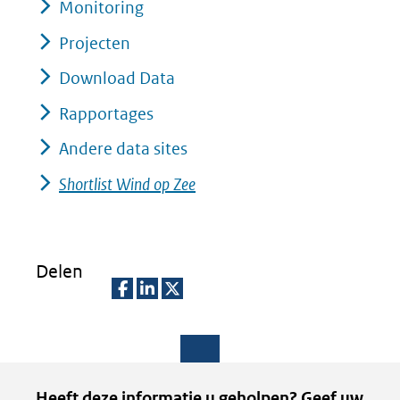
Monitoring
Projecten
Download Data
Rapportages
Andere data sites
Shortlist Wind op Zee
Delen
D
D
D
e
e
e
l
l
l
Paginawaardering
Heeft deze informatie u geholpen? Geef uw