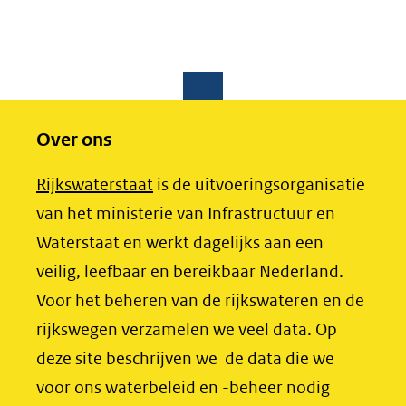
Over ons
(opent
Rijkswaterstaat
is de uitvoeringsorganisatie
in
van het ministerie van Infrastructuur en
nieuw
Waterstaat en werkt dagelijks aan een
venster)
veilig, leefbaar en bereikbaar Nederland.
(verwijst
Voor het beheren van de rijkswateren en de
naar
rijkswegen verzamelen we veel data. Op
een
deze site beschrijven we de data die we
andere
voor ons waterbeleid en -beheer nodig