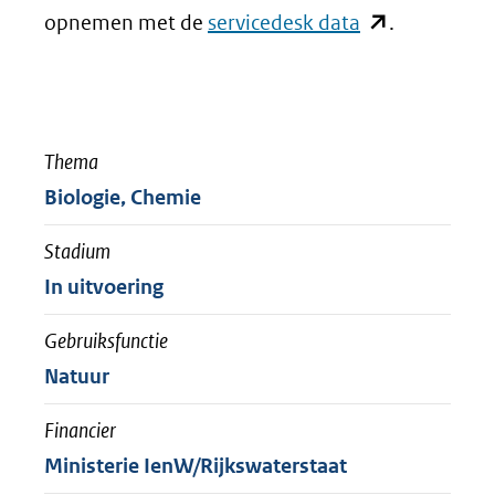
naar
nieuw
(opent
opnemen met de
servicedesk data
.
een
venster)
in
andere
(verwijst
nieuw
website)
naar
venster)
Thema
een
(verwijst
Biologie, Chemie
andere
naar
website)
een
Stadium
andere
In uitvoering
website)
Gebruiksfunctie
Natuur
Financier
Ministerie IenW/Rijkswaterstaat