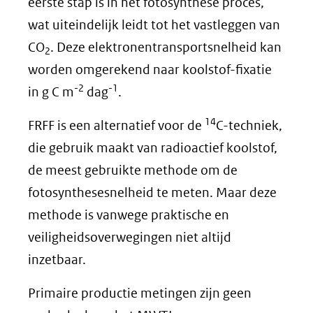
eerste stap is in het fotosynthese proces,
wat uiteindelijk leidt tot het vastleggen van
CO
. Deze elektronentransportsnelheid kan
2
worden omgerekend naar koolstof-fixatie
-2
-1
in g C m
dag
.
14
FRFF is een alternatief voor de
C-techniek,
die gebruik maakt van radioactief koolstof,
de meest gebruikte methode om de
fotosynthesesnelheid te meten. Maar deze
methode is vanwege praktische en
veiligheidsoverwegingen niet altijd
inzetbaar.
Primaire productie metingen zijn geen