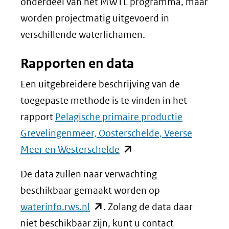
onderdeel van het MWTL programma, maar
worden projectmatig uitgevoerd in
verschillende waterlichamen.
Rapporten en data
Een uitgebreidere beschrijving van de
toegepaste methode is te vinden in het
rapport
Pelagische primaire productie
Grevelingenmeer, Oosterschelde, Veerse
(opent
Meer en Westerschelde
in
De data zullen naar verwachting
nieuw
beschikbaar gemaakt worden op
venster)
(opent
waterinfo.rws.nl
. Zolang de data daar
(verwijst
in
niet beschikbaar zijn, kunt u contact