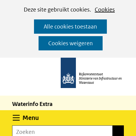
Cookies
Ga
Hier
Deze site gebruikt cookies.
Cookies
instellen
naar
kan
Alle cookies toestaan
de
het
inhoud
gebruik
Cookies weigeren
van
cookies
op
Rijkswaterstaat
deze
Ministerie van Infrastructuur en
Waterstaat
website
worden
Waterinfo Extra
toegestaan
of
Uitklappen
Menu
geweigerd.
Zoeken
Zoeken