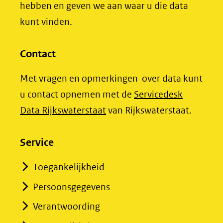
website)
hebben en geven we aan waar u die data
kunt vinden.
Contact
Met vragen en opmerkingen over data kunt
u contact opnemen met de
Servicedesk
(opent
Data Rijkswaterstaat
van Rijkswaterstaat.
in
nieuw
Service
venster)
Toegankelijkheid
(verwijst
Persoonsgegevens
naar
een
Verantwoording
andere