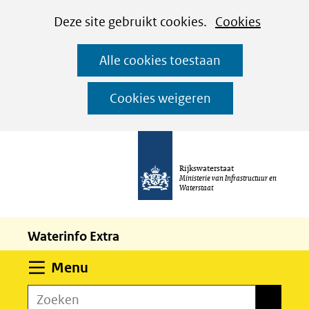
Cookies
Ga
Hier
Deze site gebruikt cookies.
Cookies
instellen
naar
kan
Alle cookies toestaan
de
het
inhoud
gebruik
Cookies weigeren
van
cookies
op
Rijkswaterstaat
deze
Ministerie van Infrastructuur en
Waterstaat
website
worden
Waterinfo Extra
toegestaan
of
Uitklappen
Menu
geweigerd.
Zoeken
Zoeken