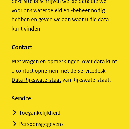
een
deze site beschrijven we de data die we
andere
voor ons waterbeleid en -beheer nodig
website)
hebben en geven we aan waar u die data
kunt vinden.
Contact
Met vragen en opmerkingen over data kunt
u contact opnemen met de
Servicedesk
(opent
Data Rijkswaterstaat
van Rijkswaterstaat.
in
nieuw
Service
venster)
Toegankelijkheid
(verwijst
Persoonsgegevens
naar