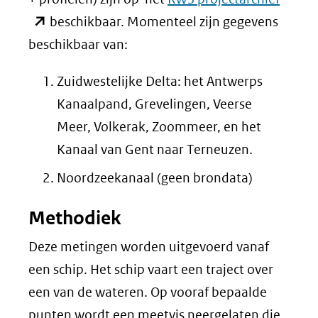
in
beschikbaar. Momenteel zijn gegevens
nieuw
beschikbaar van:
venste
Zuidwestelijke Delta: het Antwerps
(verwi
Kanaalpand, Grevelingen, Veerse
naar
Meer, Volkerak, Zoommeer, en het
een
Kanaal van Gent naar Terneuzen.
ander
Noordzeekanaal (geen brondata)
websit
Methodiek
Deze metingen worden uitgevoerd vanaf
een schip. Het schip vaart een traject over
een van de wateren. Op vooraf bepaalde
punten wordt een meetvis neergelaten die