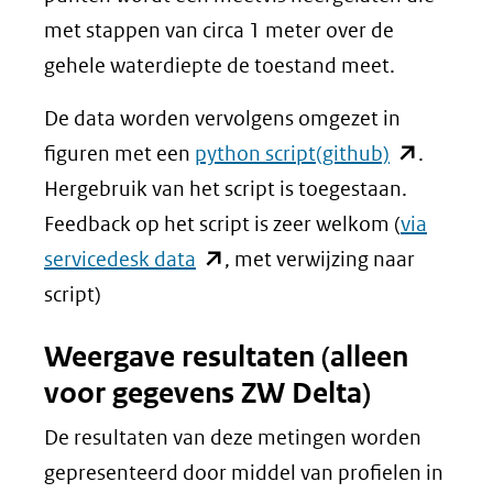
met stappen van circa 1 meter over de
gehele waterdiepte de toestand meet.
De data worden vervolgens omgezet in
(opent
figuren met een
python script(github)
.
in
Hergebruik van het script is toegestaan.
nieuw
Feedback op het script is zeer welkom (
via
(opent
venster)
servicedesk data
, met verwijzing naar
in
(verwijst
script)
nieuw
naar
Weergave resultaten (alleen
venster)
een
voor gegevens ZW Delta)
(verwijst
andere
naar
website)
De resultaten van deze metingen worden
een
gepresenteerd door middel van profielen in