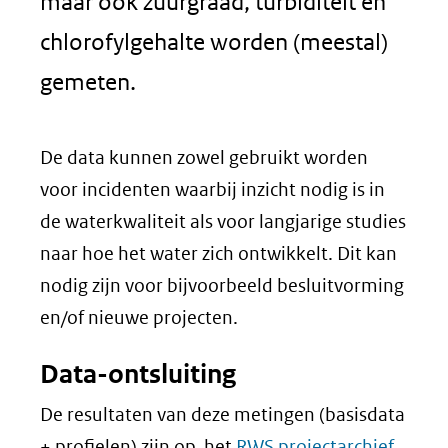
maar ook zuurgraad, turbiditeit en
chlorofylgehalte worden (meestal)
gemeten.
De data kunnen zowel gebruikt worden
voor incidenten waarbij inzicht nodig is in
de waterkwaliteit als voor langjarige studies
naar hoe het water zich ontwikkelt. Dit kan
nodig zijn voor bijvoorbeeld besluitvorming
en/of nieuwe projecten.
Data-ontsluiting
De resultaten van deze metingen (basisdata
(open
+ profielen) zijn op het
RWS projectarchief