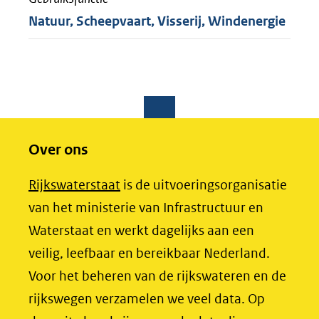
Natuur, Scheepvaart, Visserij, Windenergie
Over ons
(opent
Rijkswaterstaat
is de uitvoeringsorganisatie
in
van het ministerie van Infrastructuur en
nieuw
Waterstaat en werkt dagelijks aan een
venster)
veilig, leefbaar en bereikbaar Nederland.
(verwijst
Voor het beheren van de rijkswateren en de
naar
rijkswegen verzamelen we veel data. Op