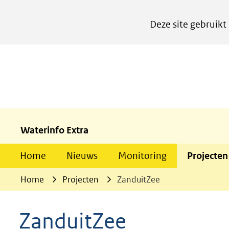
Cookies
Deze site gebruikt
instellen
Hier
kan
het
gebruik
van
cookies
Waterinfo Extra
op
Home
Nieuws
Monitoring
Projecten
deze
website
Home
Projecten
ZanduitZee
worden
toegestaan
ZanduitZee
of