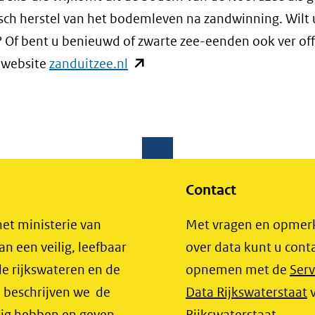
(verwijst
sch herstel van het bodemleven na zandwinning. Wilt
naar
Of bent u benieuwd of zwarte zee-eenden ook ver off
een
(opent
 website
zanduitzee.nl
andere
in
website)
nieuw
venster)
(verwijst
naar
Contact
een
andere
het ministerie van
Met vragen en opmer
website)
an een veilig, leefbaar
over data kunt u cont
e rijkswateren en de
opnemen met de
Serv
(
e beschrijven we de
Data Rijkswaterstaat
i
dig hebben en geven
Rijkswaterstaat.