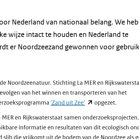
voor Nederland van nationaal belang. We he
ke wijze intact te houden en Nederland te
rdt er Noordzeezand gewonnen voor gebruik
 de Noordzeenatuur. Stichting La MER en Rijkswaterst
gevolgen van het winnen en transporteren van het
(opent
nderzoeksprogramma
'Zand uit Zee'
opgezet.
in
 La MER en Rijkswaterstaat samen onderzoeksprojecten
nieuw
ikbare informatie en resultaten van dit ecologisch on
venster)
 slib die vrijkomt uit de bodem van de Noordzee als 