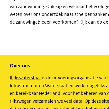
van zandwinning. Ook kijken we naar het ecologi
weten over ons onderzoek naar schelpenbanken? 
de zandwingebieden voorkomen? Kijk dan op de
Over ons
(opent
Rijkswaterstaat
is de uitvoeringsorganisatie van 
in
Infrastructuur en Waterstaat en werkt dagelijks a
nieuw
en bereikbaar Nederland. Voor het beheren van d
venster)
rijkswegen verzamelen we veel data. Op deze sit
(verwijst
data die we voor ons waterbeleid en -beheer no