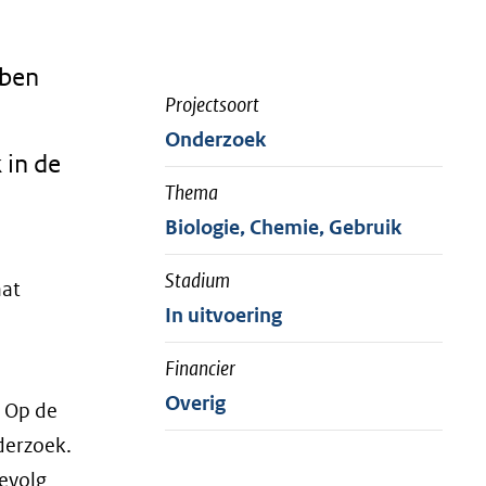
bben
Projectsoort
Onderzoek
 in de
Thema
Biologie, Chemie, Gebruik
Stadium
aat
In uitvoering
Financier
Overig
. Op de
derzoek.
gevolg