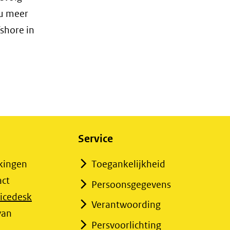
 u meer
shore in
Service
kingen
Toegankelijkheid
act
Persoonsgegevens
icedesk
Verantwoording
opent
van
Persvoorlichting
n