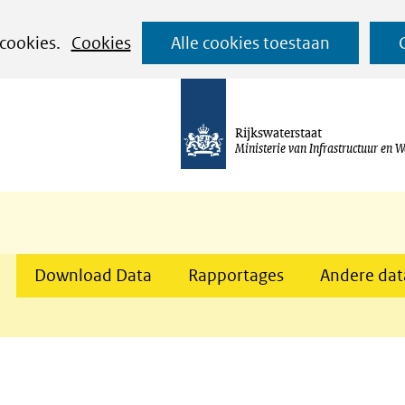
Ga
 cookies.
Cookies
Alle cookies toestaan
naar
de
inhoud
Rijkswaterstaat
Ministerie van Infrastructuur en W
Download Data
Rapportages
Andere data