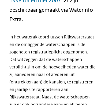
(opent
1998 tot en met 2007
zijn
in
beschikbaar gemaakt via Waterinfo
nieuw
Extra.
venster)
In het waterakkoord tussen Rijkswaterstaat
(verwijst
en de omliggende waterschappen is de
naar
zogeheten registratieplicht opgenomen.
een
Dat wil zeggen dat de waterschappen
andere
verplicht zijn om de hoeveelheden water die
zij aanvoeren naar of afvoeren uit
website)
(onttrekken aan) de kanalen, te registreren
en jaarlijks te rapporteren aan
Rijkswaterstaat. Naast de waterschappen
zijn er ook nog andere aan- en afvoeren