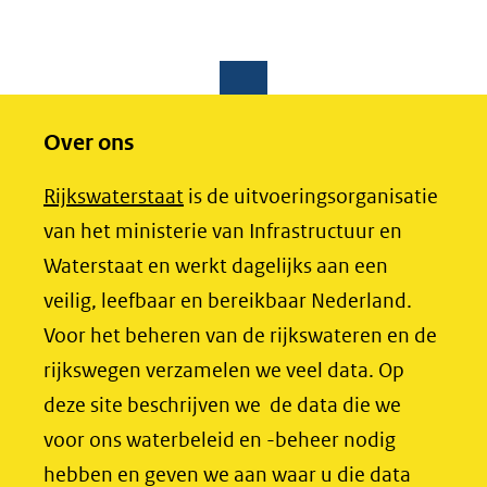
Over ons
(opent
Rijkswaterstaat
is de uitvoeringsorganisatie
in
van het ministerie van Infrastructuur en
nieuw
Waterstaat en werkt dagelijks aan een
venster)
veilig, leefbaar en bereikbaar Nederland.
(verwijst
Voor het beheren van de rijkswateren en de
naar
rijkswegen verzamelen we veel data. Op
een
deze site beschrijven we de data die we
andere
voor ons waterbeleid en -beheer nodig
website)
hebben en geven we aan waar u die data