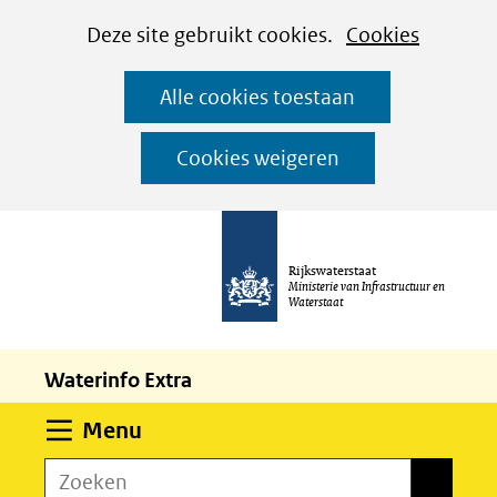
Cookies
Ga
Hier
Deze site gebruikt cookies.
Cookies
instellen
naar
kan
Alle cookies toestaan
de
het
inhoud
gebruik
Cookies weigeren
van
cookies
op
Rijkswaterstaat
deze
Ministerie van Infrastructuur en
Waterstaat
website
worden
Waterinfo Extra
toegestaan
of
Uitklappen
Menu
geweigerd.
Zoeken
Zoeken