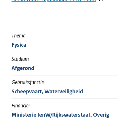
een
in
andere
nieuw
website)
venster)
Thema
(verwijst
Fysica
naar
een
Stadium
andere
Afgerond
website)
Gebruiksfunctie
Scheepvaart, Waterveiligheid
Financier
Ministerie IenW/Rijkswaterstaat, Overig