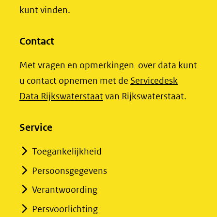
kunt vinden.
Contact
Met vragen en opmerkingen over data kunt
u contact opnemen met de
Servicedesk
(opent
Data Rijkswaterstaat
van Rijkswaterstaat.
in
nieuw
Service
venster)
Toegankelijkheid
(verwijst
Persoonsgegevens
naar
een
Verantwoording
andere
Persvoorlichting