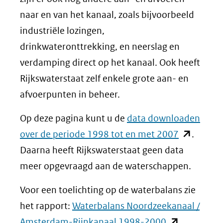
naar en van het kanaal, zoals bijvoorbeeld
industriële lozingen,
drinkwateronttrekking, en neerslag en
verdamping direct op het kanaal. Ook heeft
Rijkswaterstaat zelf enkele grote aan- en
afvoerpunten in beheer.
Op deze pagina kunt u de
data downloaden
(opent
over de periode 1998 tot en met 2007
.
in
Daarna heeft Rijkswaterstaat geen data
nieuw
meer opgevraagd aan de waterschappen.
venster)
Voor een toelichting op de waterbalans zie
(verwijst
het rapport:
Waterbalans Noordzeekanaal /
naar
(opent
Amsterdam-Rijnkanaal 1998-2000