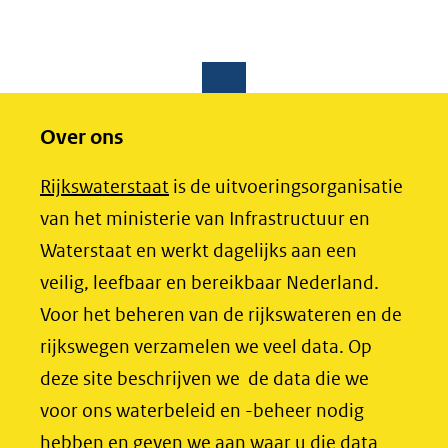
Over ons
(opent
Rijkswaterstaat
is de uitvoeringsorganisatie
in
van het ministerie van Infrastructuur en
nieuw
Waterstaat en werkt dagelijks aan een
venster)
veilig, leefbaar en bereikbaar Nederland.
(verwijst
Voor het beheren van de rijkswateren en de
naar
rijkswegen verzamelen we veel data. Op
een
deze site beschrijven we de data die we
andere
voor ons waterbeleid en -beheer nodig
website)
hebben en geven we aan waar u die data