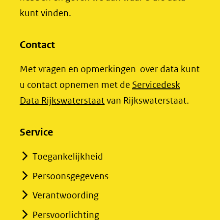
kunt vinden.
Contact
Met vragen en opmerkingen over data kunt
u contact opnemen met de
Servicedesk
(opent
Data Rijkswaterstaat
van Rijkswaterstaat.
in
nieuw
Service
venster)
Toegankelijkheid
(verwijst
Persoonsgegevens
naar
een
Verantwoording
andere
Persvoorlichting