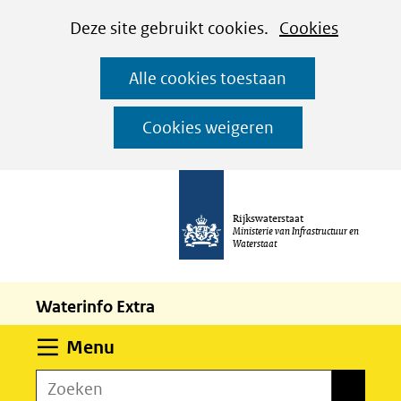
Cookies
Ga
Hier
Deze site gebruikt cookies.
Cookies
instellen
naar
kan
Alle cookies toestaan
de
het
inhoud
gebruik
Cookies weigeren
van
cookies
op
Rijkswaterstaat
deze
Ministerie van Infrastructuur en
Waterstaat
website
worden
Waterinfo Extra
toegestaan
of
Uitklappen
Menu
geweigerd.
Zoeken
Zoeken