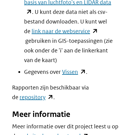
(opent
basis van luchtfoto's en LIDAR data
in
. U kunt deze data niet als csv-
nieuw
bestand downloaden. U kunt wel
(opent
venster)
de
link naar de webservice
in
(verwijst
gebruiken in GIS-toepassingen (zie
nieuw
naar
ook onder de 'i' aan de linkerkant
venster)
een
van de kaart)
(verwijst
andere
(opent
Gegevens over
Vissen
.
naar
website)
in
Rapporten zijn beschikbaar via
een
nieuw
(opent
de
repository
.
andere
venster)
in
website)
(verwijst
Meer informatie
nieuw
naar
venster)
Meer informatie over dit project leest u op
een