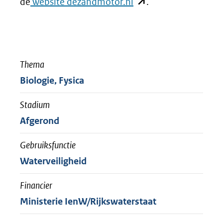
(verwijst
(opent
de
website dezandmotor.nl
.
andere
naar
in
website)
een
nieuw
andere
venster)
Thema
website)
(verwijst
Biologie, Fysica
naar
een
Stadium
andere
Afgerond
website)
Gebruiksfunctie
Waterveiligheid
Financier
Ministerie IenW/Rijkswaterstaat