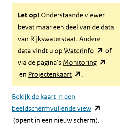
Let op!
Onderstaande viewer
bevat maar een deel van de data
van Rijkswaterstaat. Andere
(opent
data vindt u op
Waterinfo
of
in
(opent
via de pagina's
Monitoring
(opent
nieuw
in
en
Projectenkaart
.
in
venster)
nieuw
Bekijk de kaart in een
nieuw
(verwijst
venster)
(opent
beeldschermvullende view
venster)
naar
(verwijst
in
(opent in een nieuw scherm).
(verwijst
een
naar
nieuw