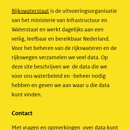
n
n
n
geweigerd.
(opent
Rijkswaterstaat
is de uitvoeringsorganisatie
o
o
o
in
van het ministerie van Infrastructuur en
p
p
p
nieuw
Waterstaat en werkt dagelijks aan een
F
L
X
venster)
veilig, leefbaar en bereikbaar Nederland.
(opent
a
i
(verwijst
Voor het beheren van de rijkswateren en de
in
c
n
nieuw
e
k
naar
rijkswegen verzamelen we veel data. Op
venster)
b
e
een
deze site beschrijven we de data die we
(verwijst
o
d
andere
voor ons waterbeleid en -beheer nodig
naar
o
I
website)
hebben en geven we aan waar u die data
een
k
n
kunt vinden.
(opent
(opent
andere
in
in
website)
Contact
nieuw
nieuw
venster)
venster)
Met vragen en opmerkingen over data kunt