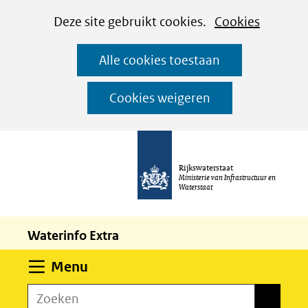
Cookies
Ga
Hier
Deze site gebruikt cookies.
Cookies
instellen
naar
kan
Alle cookies toestaan
de
het
inhoud
gebruik
Cookies weigeren
van
cookies
op
Rijkswaterstaat
deze
Ministerie van Infrastructuur en
Waterstaat
website
worden
Waterinfo Extra
toegestaan
of
Uitklappen
Menu
geweigerd.
Zoeken
Zoeken