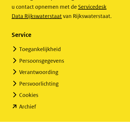
(verwijst
(verwijst
u contact opnemen met de
Servicedesk
naar
naar
(opent
Data Rijkswaterstaat
van Rijkswaterstaat.
een
een
in
andere
andere
nieuw
Service
website)
website)
venster)
Toegankelijkheid
(verwijst
Persoonsgegevens
naar
een
Verantwoording
andere
Persvoorlichting
website)
Cookies
(opent
Archief
in
nieuw